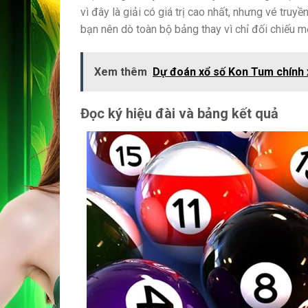
vì đây là giải có giá trị cao nhất, nhưng vé tru
bạn nên dò toàn bộ bảng thay vì chỉ đối chiếu m
Xem thêm
Dự đoán xổ số Kon Tum chính x
Đọc ký hiệu đài và bảng kết quả