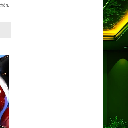
chắn,