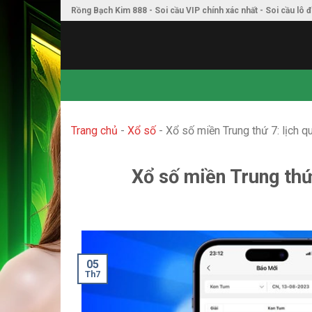
Skip
Rồng Bạch Kim 888 - Soi cầu VIP chính xác nhất - Soi cầu lô 
to
content
Trang chủ
-
Xổ số
-
Xổ số miền Trung thứ 7: lịch qu
Xổ số miền Trung thứ 
05
Th7