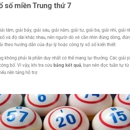
ổ số miền Trung thứ 7
i tám, giải bảy, giải sáu, giải năm, giải tư, giải ba, giải nhì, giải n
 số và độ dài khác nhau, nên người dò vé cần nhìn đúng dòng, đún
ải theo hướng dẫn của đại lý hoặc công ty xổ số kiến thiết.
ưng không phải là phần duy nhất có thể mang lại thưởng. Các giải 
công bố. Vì vậy, khi tra cứu
bảng kết quả
, bạn nên đọc tuần tự từ
ếu nền tảng hỗ trợ.