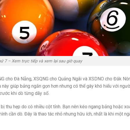
ứ 7 – Xem trực tiếp và xem lại sau giờ quay
SDNG cho Đà Nẵng, XSQNG cho Quảng Ngãi và XSDNO cho Đắk Nôn
u này giúp bảng ngắn gọn hơn nhưng có thể gây khó hiểu với ngườ
 trước khi dò từng dãy số.
i bị thu hẹp do có nhiều cột tỉnh. Bạn nên kéo ngang bảng hoặc xo
ình cần dò. Đây là thao tác nhỏ nhưng hữu ích, nhất là khi một ng