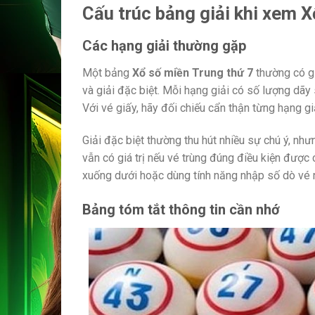
Cấu trúc bảng giải khi xem X
Các hạng giải thường gặp
Một bảng
Xổ số miền Trung thứ 7
thường có giả
và giải đặc biệt. Mỗi hạng giải có số lượng dãy
Với vé giấy, hãy đối chiếu cẩn thận từng hạng gi
Giải đặc biệt thường thu hút nhiều sự chú ý, nh
vẫn có giá trị nếu vé trùng đúng điều kiện được 
xuống dưới hoặc dùng tính năng nhập số dò vé n
Bảng tóm tắt thông tin cần nhớ