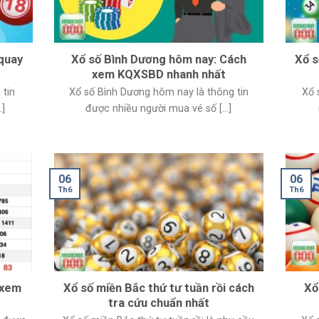
 quay
Xổ số Bình Dương hôm nay: Cách
Xổ s
xem KQXSBD nhanh nhất
 tin
Xổ số Bình Dương hôm nay là thông tin
Xổ 
.]
được nhiều người mua vé số [...]
06
06
Th6
Th6
 xem
Xổ số miền Bắc thứ tư tuần rồi cách
Xổ
tra cứu chuẩn nhất