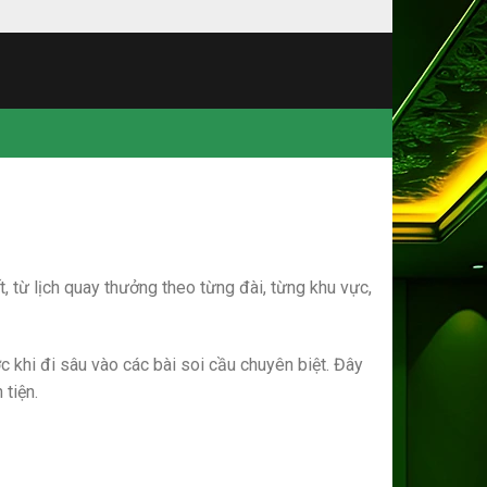
, từ lịch quay thưởng theo từng đài, từng khu vực,
khi đi sâu vào các bài soi cầu chuyên biệt. Đây
 tiện.