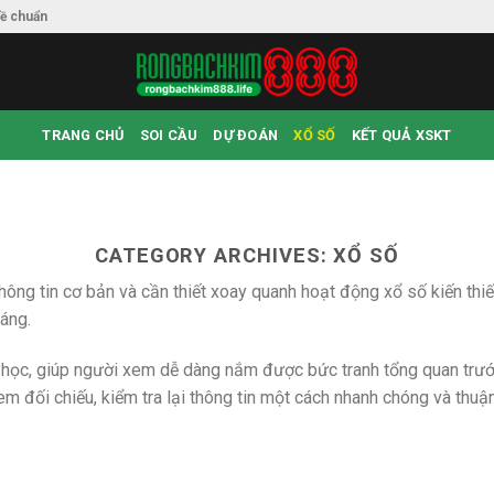
đề chuẩn
TRANG CHỦ
SOI CẦU
DỰ ĐOÁN
XỔ SỐ
KẾT QUẢ XSKT
CATEGORY ARCHIVES:
XỔ SỐ
ông tin cơ bản và cần thiết xoay quanh hoạt động xổ số kiến thiết
háng.
ọc, giúp người xem dễ dàng nắm được bức tranh tổng quan trước 
xem đối chiếu, kiểm tra lại thông tin một cách nhanh chóng và thuận