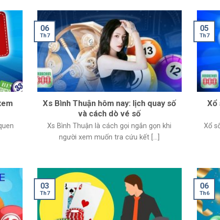
06
05
Th7
Th7
 xem
Xs Bình Thuận hôm nay: lịch quay số
Xổ 
và cách dò vé số
 quen
Xs Bình Thuận là cách gọi ngắn gọn khi
Xổ s
người xem muốn tra cứu kết [...]
03
06
Th7
Th6