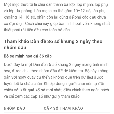
Một mẹo thực tế là chia dàn thành ba lớp: lớp mạnh, lớp phụ
và lớp dự phòng. Lớp mạnh có thể gồm 10–12 số, lớp phụ
khoảng 14–16 số, phần còn lại dùng để phủ các đầu chưa
có đại diện. Cách chia này giúp bạn linh hoạt vốn, không nhất
thiết phải rải tiền đều cho toàn bộ dàn.
Tham khảo Dàn đề 36 số khung 2 ngày theo
nhóm đầu
Bộ số minh họa đủ 36 cặp
Dưới đây là một Dàn đề 36 số khung 2 ngày mang tính minh
họa, được chia theo nhóm đầu để dễ kiểm tra. Bộ này không
gắn với ngày quay cụ thể và không dựa trên dữ liệu được
tuyên bố là chắc chắn. Khi áp dụng, người chơi nên tự đối
chiếu với
kết quả xổ số
mới nhất, điều chỉnh theo ngân sách
và chỉ xem các cặp số như gợi ý tham khảo.
NHÓM ĐẦU
CẶP SỐ THAM KHẢO