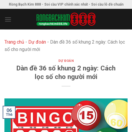
Skip
Rồng Bạch Kim 888 - Soi cầu VIP chính xác nhất - Soi cầu lô đề chuẩn
to
content
Trang chủ
-
Dự đoán
-
Dàn đề 36 số khung 2 ngày: Cách lọc
số cho người mới
DỰ ĐOÁN
Dàn đề 36 số khung 2 ngày: Cách
lọc số cho người mới
06
Th6