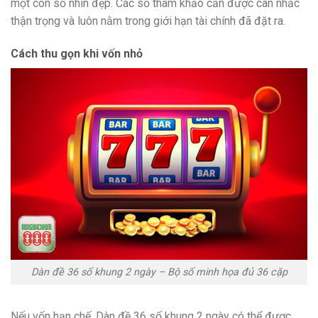
một con số nhìn đẹp. Các số tham khảo cần được cân nhắc
thận trọng và luôn nằm trong giới hạn tài chính đã đặt ra.
Cách thu gọn khi vốn nhỏ
Dàn đề 36 số khung 2 ngày – Bộ số minh họa đủ 36 cặp
Nếu vốn hạn chế, Dàn đề 36 số khung 2 ngày có thể được