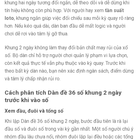
khung hai ngày tương đối ngắn, dễ theo dõi và dễ dừng khi
tín hiệu không còn phù hợp. Với người hay xem
tần suất
loto
, khung ngắn giúp việc đối chiếu sau mỗi kỳ quay rõ ràng
hơn. Nếu kéo quá dài, dàn ban đầu dễ mất logic và người
chơi dễ rơi vào tâm lý gỡ thua.
Khung 2 ngày không làm thay đổi bản chất may rủi của xổ
số. Bộ dàn chỉ hỗ trợ người chơi quản lý phạm vi lựa chọn,
còn kết quả thực tế vẫn phụ thuộc vào kỳ quay. Trước khi
theo bất kỳ dàn nào, bạn nên xác định ngân sách, điểm dừng
và tâm lý chấp nhận rủi ro.
Cách phân tích Dàn đề 36 số khung 2 ngày
trước khi vào số
Xem đầu, đuôi và tổng số
Khi lập Dàn đề 36 số khung 2 ngày, bước đầu tiên là rà lại
đầu số và đuôi số trong vài kỳ gần nhất. Một số người chú ý
nhóm đầu lâu chưa nổi, nhóm đuôi lặp lại đều hoặc các tổng