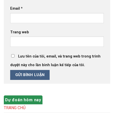
Email
*
Trang web
Lưu tên của tôi, email, và trang web trong trình
duyệt này cho lần bình luận kế tiếp của tôi.
Dự đoán hôm nay
TRANG CHỦ