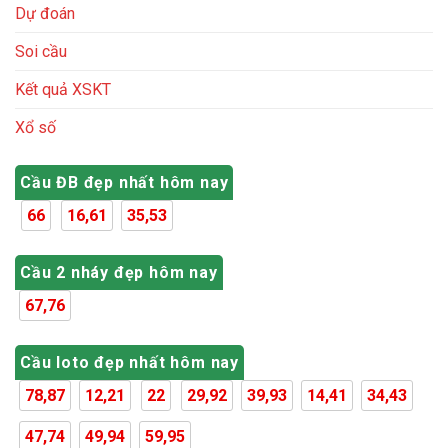
Dự đoán
Soi cầu
Kết quả XSKT
Xổ số
Cầu ĐB đẹp nhất hôm nay
66
16,61
35,53
Cầu 2 nháy đẹp hôm nay
67,76
Cầu loto đẹp nhất hôm nay
78,87
12,21
22
29,92
39,93
14,41
34,43
47,74
49,94
59,95