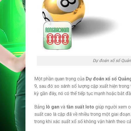
Dự đoán xổ số Quảng
Một phần quan trọng của
Dự đoán xổ số Quản
9, sau đó so sánh số lượng cặp xuất hiện trong
kỳ gần đây, nó có thể tiếp tục mạnh hoặc bắt đầ
Bảng
lô gan
và
tần suất loto
giúp người xem có
suất cao là cặp đã về nhiều trong một giai đoạn
trong khi xác suất xổ số không vận hành theo c