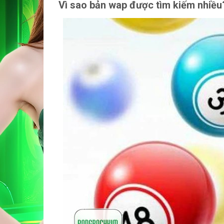
Vì sao bản wap được tìm kiếm nhiều