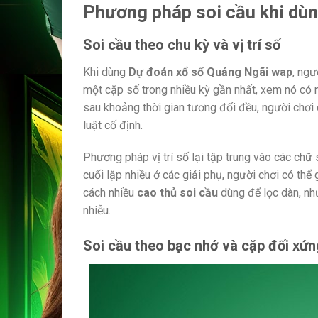
Phương pháp soi cầu khi dù
Soi cầu theo chu kỳ và vị trí số
Khi dùng
Dự đoán xổ số Quảng Ngãi wap
, ngư
một cặp số trong nhiều kỳ gần nhất, xem nó có n
sau khoảng thời gian tương đối đều, người chơi
luật cố định.
Phương pháp vị trí số lại tập trung vào các chữ s
cuối lặp nhiều ở các giải phụ, người chơi có th
cách nhiều
cao thủ soi cầu
dùng để lọc dàn, như
nhiễu.
Soi cầu theo bạc nhớ và cặp đối xứn