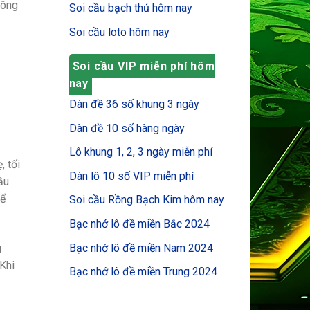
hông
Soi cầu bạch thủ hôm nay
Soi cầu loto hôm nay
Soi cầu VIP miễn phí hôm
nay
Dàn đề 36 số khung 3 ngày
Dàn đề 10 số hàng ngày
Lô khung 1, 2, 3 ngày miễn phí
, tối
Dàn lô 10 số VIP miễn phí
ầu
để
Soi cầu Rồng Bạch Kim hôm nay
Bạc nhớ lô đề miền Bắc 2024
Bạc nhớ lô đề miền Nam 2024
g
 Khi
Bạc nhớ lô đề miền Trung 2024