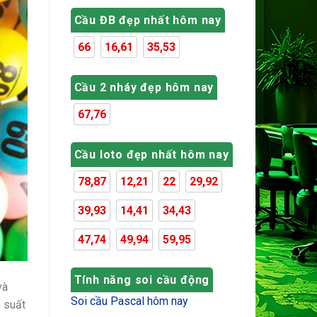
Cầu ĐB đẹp nhất hôm nay
66
16,61
35,53
Cầu 2 nháy đẹp hôm nay
67,76
Cầu loto đẹp nhất hôm nay
78,87
12,21
22
29,92
39,93
14,41
34,43
47,74
49,94
59,95
Tính năng soi cầu động
và
Soi cầu Pascal hôm nay
n suất