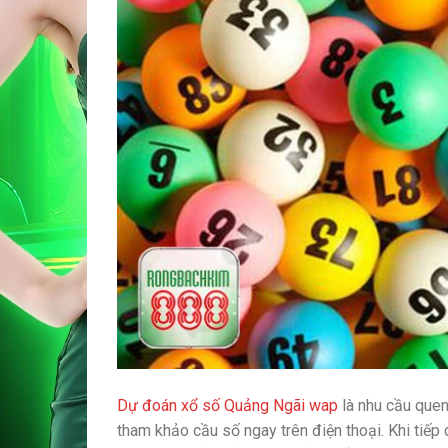
Dự đoán xổ số Quảng Ngãi wap
là nhu cầu quen
tham khảo cầu số ngay trên điện thoại. Khi tiếp