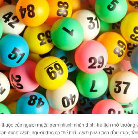
 thuộc của người muốn xem nhanh nhận định, tra lịch mở thưởng 
 cận đúng cách, người đọc có thể hiểu cách phân tích đầu đuôi, tầ