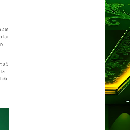
n sát
ở lại
uy
ột số
 là
 hiệu