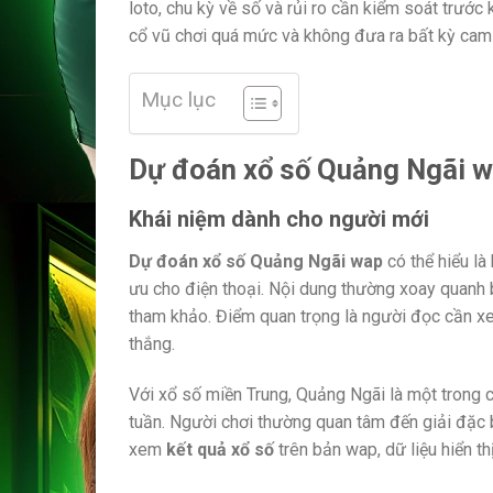
loto, chu kỳ về số và rủi ro cần kiểm soát trước
cổ vũ chơi quá mức và không đưa ra bất kỳ cam 
Mục lục
Dự đoán xổ số Quảng Ngãi wa
Khái niệm dành cho người mới
Dự đoán xổ số Quảng Ngãi wap
có thể hiểu là
ưu cho điện thoại. Nội dung thường xoay quanh b
tham khảo. Điểm quan trọng là người đọc cần x
thắng.
Với xổ số miền Trung, Quảng Ngãi là một trong c
tuần. Người chơi thường quan tâm đến giải đặc biệ
xem
kết quả xổ số
trên bản wap, dữ liệu hiển t