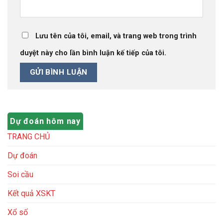
Lưu tên của tôi, email, và trang web trong trình
duyệt này cho lần bình luận kế tiếp của tôi.
Dự đoán hôm nay
TRANG CHỦ
Dự đoán
Soi cầu
Kết quả XSKT
Xổ số