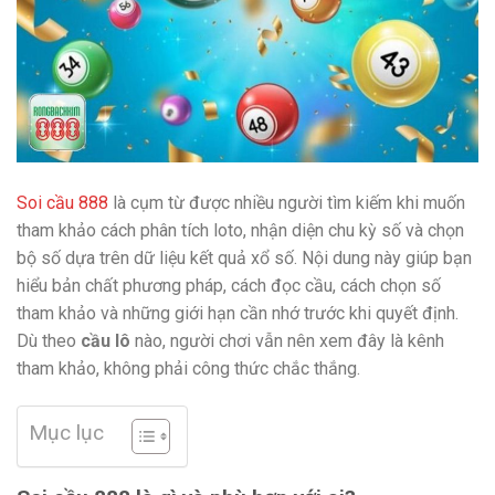
Soi cầu 888
là cụm từ được nhiều người tìm kiếm khi muốn
tham khảo cách phân tích loto, nhận diện chu kỳ số và chọn
bộ số dựa trên dữ liệu kết quả xổ số. Nội dung này giúp bạn
hiểu bản chất phương pháp, cách đọc cầu, cách chọn số
tham khảo và những giới hạn cần nhớ trước khi quyết định.
Dù theo
cầu lô
nào, người chơi vẫn nên xem đây là kênh
tham khảo, không phải công thức chắc thắng.
Mục lục