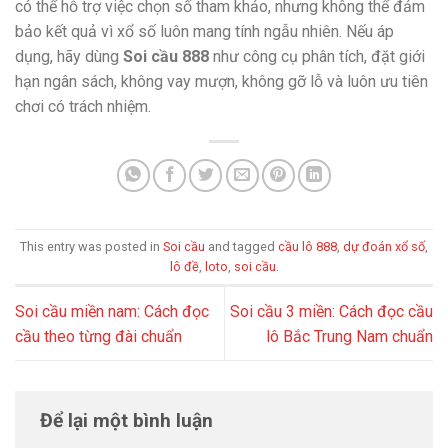
có thể hỗ trợ việc chọn số tham khảo, nhưng không thể đảm
bảo kết quả vì xổ số luôn mang tính ngẫu nhiên. Nếu áp
dụng, hãy dùng
Soi cầu 888
như công cụ phân tích, đặt giới
hạn ngân sách, không vay mượn, không gỡ lỗ và luôn ưu tiên
chơi có trách nhiệm.
This entry was posted in
Soi cầu
and tagged
cầu lô 888
,
dự đoán xổ số
,
lô đề
,
loto
,
soi cầu
.
Soi cầu miền nam: Cách đọc
Soi cầu 3 miền: Cách đọc cầu
cầu theo từng đài chuẩn
lô Bắc Trung Nam chuẩn
Để lại một bình luận