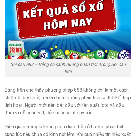
Soi cầu 888 – Bảng so sánh hướng phân tích trong Soi cầu
888
Bảng trên cho thấy phương pháp 888 không chỉ là một cách
chốt số duy nhất, mà là nhóm hướng phân tích có thể kết hợp
linh hoạt. Người mới nên bắt đầu với tần suất loto và đầu
đuôi vì dễ quan sát, dễ ghi lại và ít gây rối.
Điều quan trọng là không nên dùng tất cả hướng phân tích
cùng lúc nếu chưa có kinh nghiệm. Khi quá nhiều tín hiệu xuất