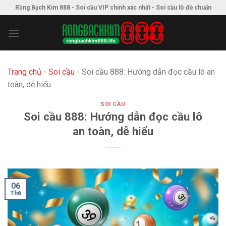
Skip
Rồng Bạch Kim 888 - Soi cầu VIP chính xác nhất - Soi cầu lô đề chuẩn
to
content
Trang chủ
-
Soi cầu
-
Soi cầu 888: Hướng dẫn đọc cầu lô an
toàn, dễ hiểu
SOI CẦU
Soi cầu 888: Hướng dẫn đọc cầu lô
an toàn, dễ hiểu
06
Th6