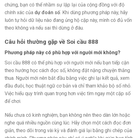
chứng, bạn có thể nhầm sự lặp lại của cộng đồng với độ
chính xác của
dự đoán số
. Khi dùng phương pháp này, hãy
luôn tự hỏi dữ liệu nào đang ủng hộ cặp này, mình có đủ vốn
theo không và nếu sai thì dừng ở đâu.
Câu hỏi thường gặp về Soi cầu 888
Phương pháp này có phù hợp với người mới không?
Soi cầu 888 có thể phù hợp với người mới nếu bạn tiếp cận
theo hướng học cách đọc số, không đặt nặng chuyện thắng
thua. Người mới nên bắt đầu bằng việc ghi lại kết quả, xem
đầu đuôi, học thuật ngữ cơ bản và chỉ tham khảo bộ số nhỏ.
Việc hiểu quy trình quan trọng hơn việc tìm ngay một cặp số
để chơi.
Nếu chưa có kinh nghiệm, bạn không nên theo dàn lớn hoặc
nghe quá nhiều nguồn cùng lúc. Hãy chọn một cách đọc đơn
giản, theo dõi trong vài kỳ và đánh giá lại bằng ghi chép của