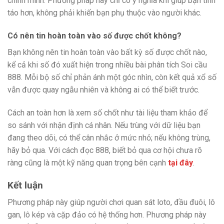
chính mình. Phương pháp này chỉ có ý nghĩa khi giúp bạn tỉnh
táo hơn, không phải khiến bạn phụ thuộc vào người khác.
Có nên tin hoàn toàn vào số được chốt không?
Bạn không nên tin hoàn toàn vào bất kỳ số được chốt nào,
kể cả khi số đó xuất hiện trong nhiều bài phân tích Soi cầu
888. Mỗi bộ số chỉ phản ánh một góc nhìn, còn kết quả xổ số
vẫn được quay ngẫu nhiên và không ai có thể biết trước.
Cách an toàn hơn là xem số chốt như tài liệu tham khảo để
so sánh với nhận định cá nhân. Nếu trùng với dữ liệu bạn
đang theo dõi, có thể cân nhắc ở mức nhỏ; nếu không trùng,
hãy bỏ qua. Với cách đọc 888, biết bỏ qua cơ hội chưa rõ
ràng cũng là một kỹ năng quan trọng bên cạnh
tại đây
.
Kết luận
Phương pháp này giúp người chơi quan sát loto, đầu đuôi, lô
gan, lô kép và cặp đảo có hệ thống hơn. Phương pháp này