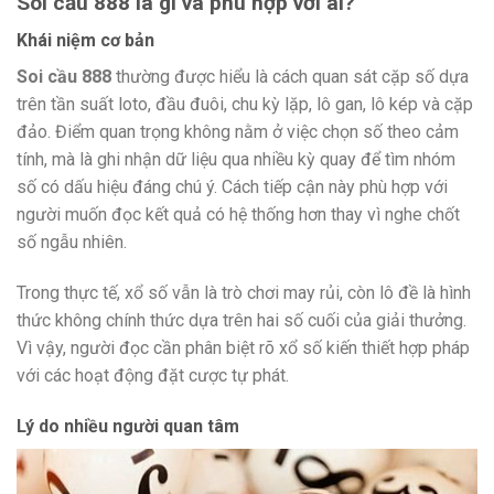
Soi cầu 888 là gì và phù hợp với ai?
Khái niệm cơ bản
Soi cầu 888
thường được hiểu là cách quan sát cặp số dựa
trên tần suất loto, đầu đuôi, chu kỳ lặp, lô gan, lô kép và cặp
đảo. Điểm quan trọng không nằm ở việc chọn số theo cảm
tính, mà là ghi nhận dữ liệu qua nhiều kỳ quay để tìm nhóm
số có dấu hiệu đáng chú ý. Cách tiếp cận này phù hợp với
người muốn đọc kết quả có hệ thống hơn thay vì nghe chốt
số ngẫu nhiên.
Trong thực tế, xổ số vẫn là trò chơi may rủi, còn lô đề là hình
thức không chính thức dựa trên hai số cuối của giải thưởng.
Vì vậy, người đọc cần phân biệt rõ xổ số kiến thiết hợp pháp
với các hoạt động đặt cược tự phát.
Lý do nhiều người quan tâm