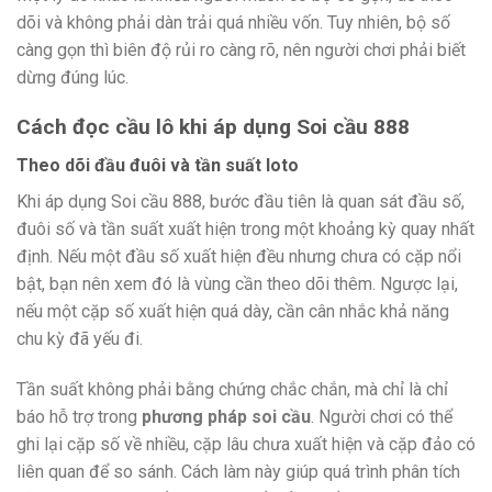
dõi và không phải dàn trải quá nhiều vốn. Tuy nhiên, bộ số
càng gọn thì biên độ rủi ro càng rõ, nên người chơi phải biết
dừng đúng lúc.
Cách đọc cầu lô khi áp dụng Soi cầu 888
Theo dõi đầu đuôi và tần suất loto
Khi áp dụng Soi cầu 888, bước đầu tiên là quan sát đầu số,
đuôi số và tần suất xuất hiện trong một khoảng kỳ quay nhất
định. Nếu một đầu số xuất hiện đều nhưng chưa có cặp nổi
bật, bạn nên xem đó là vùng cần theo dõi thêm. Ngược lại,
nếu một cặp số xuất hiện quá dày, cần cân nhắc khả năng
chu kỳ đã yếu đi.
Tần suất không phải bằng chứng chắc chắn, mà chỉ là chỉ
báo hỗ trợ trong
phương pháp soi cầu
. Người chơi có thể
ghi lại cặp số về nhiều, cặp lâu chưa xuất hiện và cặp đảo có
liên quan để so sánh. Cách làm này giúp quá trình phân tích