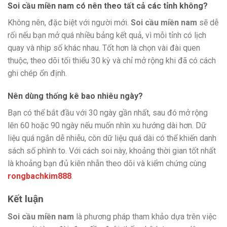
Soi cầu miền nam có nên theo tất cả các tỉnh không?
Không nên, đặc biệt với người mới.
Soi cầu miền nam
sẽ dễ
rối nếu bạn mở quá nhiều bảng kết quả, vì mỗi tỉnh có lịch
quay và nhịp số khác nhau. Tốt hơn là chọn vài đài quen
thuộc, theo dõi tối thiểu 30 kỳ và chỉ mở rộng khi đã có cách
ghi chép ổn định.
Nên dùng thống kê bao nhiêu ngày?
Bạn có thể bắt đầu với 30 ngày gần nhất, sau đó mở rộng
lên 60 hoặc 90 ngày nếu muốn nhìn xu hướng dài hơn. Dữ
liệu quá ngắn dễ nhiễu, còn dữ liệu quá dài có thể khiến danh
sách số phình to. Với cách soi này, khoảng thời gian tốt nhất
là khoảng bạn đủ kiên nhẫn theo dõi và kiểm chứng cùng
rongbachkim888
.
Kết luận
Soi cầu miền nam
là phương pháp tham khảo dựa trên việc