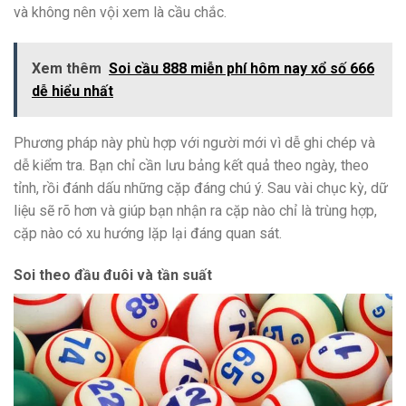
và không nên vội xem là cầu chắc.
Xem thêm
Soi cầu 888 miễn phí hôm nay xổ số 666
dễ hiểu nhất
Phương pháp này phù hợp với người mới vì dễ ghi chép và
dễ kiểm tra. Bạn chỉ cần lưu bảng kết quả theo ngày, theo
tỉnh, rồi đánh dấu những cặp đáng chú ý. Sau vài chục kỳ, dữ
liệu sẽ rõ hơn và giúp bạn nhận ra cặp nào chỉ là trùng hợp,
cặp nào có xu hướng lặp lại đáng quan sát.
Soi theo đầu đuôi và tần suất