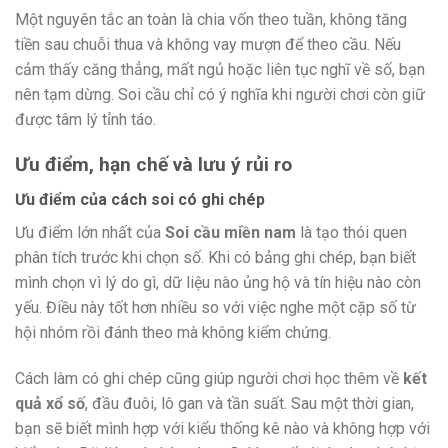
Một nguyên tắc an toàn là chia vốn theo tuần, không tăng
tiền sau chuỗi thua và không vay mượn để theo cầu. Nếu
cảm thấy căng thẳng, mất ngủ hoặc liên tục nghĩ về số, bạn
nên tạm dừng. Soi cầu chỉ có ý nghĩa khi người chơi còn giữ
được tâm lý tỉnh táo.
Ưu điểm, hạn chế và lưu ý rủi ro
Ưu điểm của cách soi có ghi chép
Ưu điểm lớn nhất của
Soi cầu miền nam
là tạo thói quen
phân tích trước khi chọn số. Khi có bảng ghi chép, bạn biết
mình chọn vì lý do gì, dữ liệu nào ủng hộ và tín hiệu nào còn
yếu. Điều này tốt hơn nhiều so với việc nghe một cặp số từ
hội nhóm rồi đánh theo mà không kiểm chứng.
Cách làm có ghi chép cũng giúp người chơi học thêm về
kết
quả xổ số
, đầu đuôi, lô gan và tần suất. Sau một thời gian,
bạn sẽ biết mình hợp với kiểu thống kê nào và không hợp với