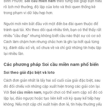
Bình Phước.
Soi cầu miền nam
theo từng đài giúp bạn hiểu
rõ lịch mở thưởng, độ lặp của loto và thói quen thống kê
trong phạm vi dữ liệu hẹp hơn.
Người mới nên bắt đầu với một đến ba đài quen thuộc để
tránh quá tải. Khi theo dõi quá nhiều tỉnh, bạn có thể thấy rất
nhiều “cầu đẹp” nhưng không biết cầu nào thật sự có cơ sở.
Cách làm chậm hơn nhưng chắc hơn là ghi lại kết quả từng
kỳ, đánh dấu số về, số chưa về và chỉ giữ những tín hiệu lặp
lại nhiều lần.
Các phương pháp Soi cầu miền nam phổ biến
Soi theo giải đặc biệt và loto
Cách đơn giản nhất là lấy hai số cuối của giải đặc biệt, sau
đó đối chiếu với những cặp xuất hiện trong các giải còn lại.
Với
Soi cầu miền nam
, người chơi có thể xem cặp số đó có
lặp lại, đảo ngược hoặc tạo liên kết với kỳ quay kế tiếp hay
không. Nếu một cặp chỉ xuất hiện đơn lẻ, tín hiệu thường yếu