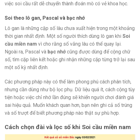
việc soi cầu rất dễ chuyển thành đoán mò có vẻ khoa học.
Soi theo lô gan, Pascal và bạc nhớ
Lô gan là những cặp số lâu chưa xuất hiện trong một khoảng
thời gian nhất định. Một số người thích dùng lô gan khi
Soi
cầu miền nam
vì cho rằng số vắng lâu có thể quay lại.
Ngoài ra, Pascal và
bạc nhớ
cũng được dùng để cộng chữ
số, tìm cặp liên kết hoặc ghi nhận những cặp từng trở lại sau
một số kỳ nhất định.
Các phương pháp này có thể làm phong phú cách phân tích,
nhưng cần dùng như bộ lọc phụ. Dữ liệu quá ít, cách cộng tùy
tiện hoặc việc chỉ nhớ lần đúng sẽ khiến người chơi đánh giá
sai hiệu quả. Muốn khách quan hơn, bạn nên ghi cả số trúng
và số trượt để biết phương pháp nào thật sự phù hợp.
Cách chọn đài và lọc số khi Soi cầu miền nam