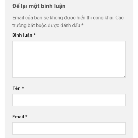
Để lại một bình luận
Email của bạn sẽ không được hiển thị công khai.
Các
trường bắt buộc được đánh dấu
*
Bình luận
*
Tên
*
Email
*