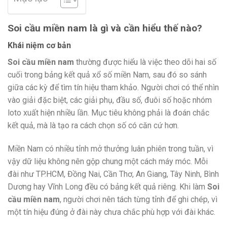
Soi cầu miền nam là gì và cần hiểu thế nào?
Khái niệm cơ bản
Soi cầu miền nam
thường được hiểu là việc theo dõi hai số
cuối trong bảng kết quả xổ số miền Nam, sau đó so sánh
giữa các kỳ để tìm tín hiệu tham khảo. Người chơi có thể nhìn
vào giải đặc biệt, các giải phụ, đầu số, đuôi số hoặc nhóm
loto xuất hiện nhiều lần. Mục tiêu không phải là đoán chắc
kết quả, mà là tạo ra cách chọn số có căn cứ hơn.
Miền Nam có nhiều tỉnh mở thưởng luân phiên trong tuần, vì
vậy dữ liệu không nên gộp chung một cách máy móc. Mỗi
đài như TP.HCM, Đồng Nai, Cần Thơ, An Giang, Tây Ninh, Bình
Dương hay Vĩnh Long đều có bảng kết quả riêng. Khi làm
Soi
cầu miền nam
, người chơi nên tách từng tỉnh để ghi chép, vì
một tín hiệu đúng ở đài này chưa chắc phù hợp với đài khác.